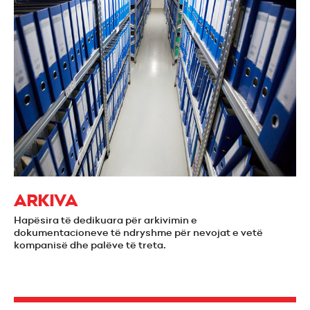
ARKIVA
Hapësira të dedikuara për arkivimin e
dokumentacioneve të ndryshme për nevojat e vetë
kompanisë dhe palëve të treta.