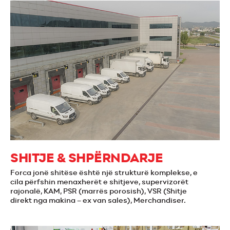
SHITJE & SHPËRNDARJE
Forca jonë shitëse është një strukturë komplekse, e
cila përfshin menaxherët e shitjeve, supervizorët
rajonalë, KAM, PSR (marrës porosish), VSR (Shitje
direkt nga makina – ex van sales), Merchandiser.