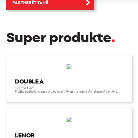
PARTNERËT TANË
Super produkte
.
DOUBLE A
Lider botÃ«ror.
Prodhues dhe furnizues profesional i tÃ« gjitha llojeve tÃ« letrave tÃ« zyrÃ«s.
LENOR