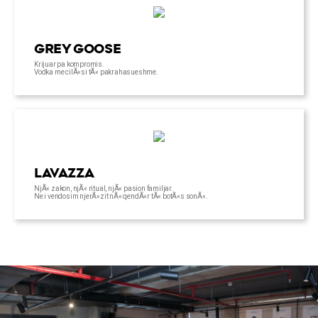
GREY GOOSE
Krijuar pa kompromis.
Vodka me cilÃ«si tÃ« pakrahasueshme.
LAVAZZA
NjÃ« zakon, njÃ« ritual, njÃ« pasion familjar.
Ne i vendosim njerÃ«zit nÃ« qendÃ«r tÃ« botÃ«s sonÃ«.