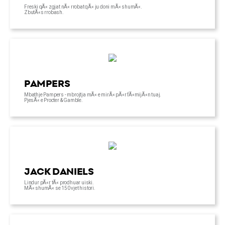
Freski qÃ« zgjat nÃ« rrobat qÃ« ju doni mÃ« shumÃ«.
ZbutÃ«s rrobash.
PAMPERS
Mbathje Pampers - mbrojtja mÃ« e mirÃ« pÃ«r fÃ«mijÃ«n tuaj.
PjesÃ« e Procter & Gamble.
JACK DANIELS
Lindur pÃ«r tÃ« prodhuar uiski.
MÃ« shumÃ« se 150 vjet histori.