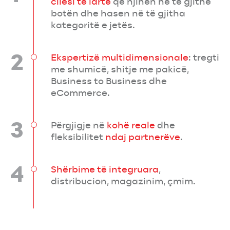
cilësi të lartë
që njihen në të gjithë
botën dhe hasen në të gjitha
kategoritë e jetës.
2
Ekspertizë multidimensionale
: tregti
me shumicë, shitje me pakicë,
Business to Business dhe
eCommerce.
3
Përgjigje në
kohë reale
dhe
fleksibilitet
ndaj partnerëve
.
4
Shërbime të integruara
,
distribucion, magazinim, çmim.