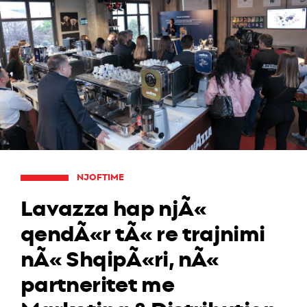
NJOFTIME
Lavazza hap njÃ«
qendÃ«r tÃ« re trajnimi
nÃ« ShqipÃ«ri, nÃ«
partneritet me