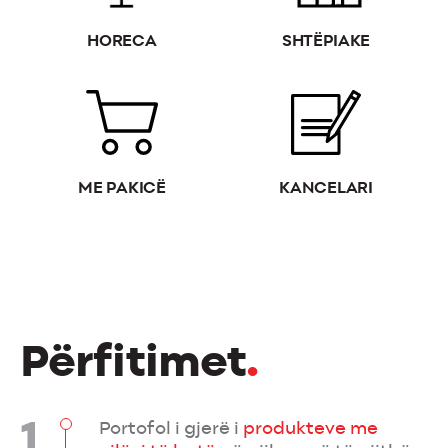
HORECA
SHTËPIAKE
ME PAKICË
KANCELARI
Përfitimet
.
1
Portofol i gjerë i
produkteve me