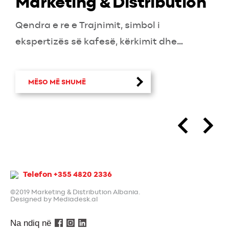
Marketing & Distribution
Qendra e re e Trajnimit, simbol i
ekspertizës së kafesë, kërkimit dhe
eksperimentimit, është hapur sot me
një event të përkushtuar dhe
MËSO MË SHUMË
prezantimin zyrtar...
prev
next
Telefon +355 4820 2336
©2019 Marketing & Distribution Albania.
Designed by Mediadesk.al
Na ndiq në