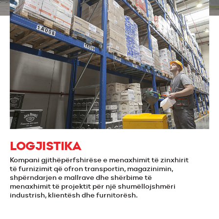
LOGJISTIKA
Kompani gjithëpërfshirëse e menaxhimit të zinxhirit
të furnizimit që ofron transportin, magazinimin,
shpërndarjen e mallrave dhe shërbime të
menaxhimit të projektit për një shumëllojshmëri
industrish, klientësh dhe furnitorësh.