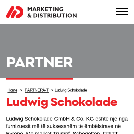
PARTNER
Home
>
PARTNERÃ‹T
>
Ludwig Schokolade
Ludwig Schokolade
Ludwig Schokolade GmbH & Co. KG është një nga
furnizuesit më të suksesshëm të ëmbëlsirave në
Evropë. Me markat Trumpf, Schogetten, FRITT