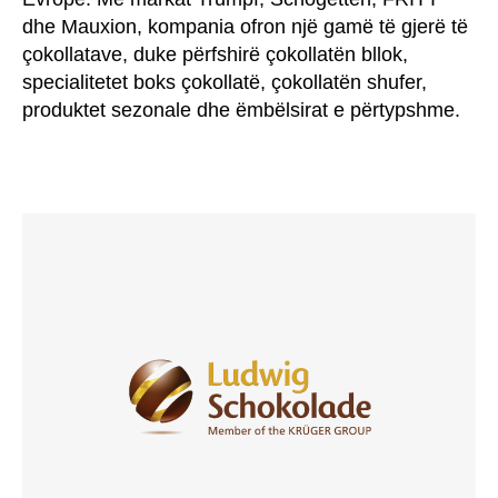
dhe Mauxion, kompania ofron një gamë të gjerë të
çokollatave, duke përfshirë çokollatën bllok,
specialitetet boks çokollatë, çokollatën shufer,
produktet sezonale dhe ëmbëlsirat e përtypshme.